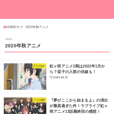
HOME
タグ : 2020年秋アニメ
2020年秋アニメ
虹ヶ咲アニメ2期は2022年1月か
アニメ感想
ら？栞子の入部の伏線も！
2021.05.13
『夢がここから始まるよ』の演出
アニメ感想
が最高過ぎた件！ラブライブ虹ヶ
咲アニメ13話最終回の感想！