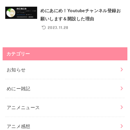
めにあにめ！Youtubeチャンネル登録お
願いします＆開設した理由
2023.11.28
カテゴリー
お知らせ
めにー雑記
アニメニュース
アニメ感想