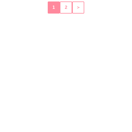
1
2
＞