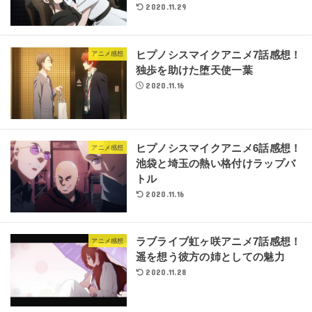
2020.11.29
ヒプノシスマイクアニメ7話感想！
アニメ感想
独歩を助けた堕天使一葉
2020.11.16
ヒプノシスマイクアニメ6話感想！
アニメ感想
池袋と埼玉の熱い格付けラップバ
トル
2020.11.16
ラブライブ虹ヶ咲アニメ7話感想！
アニメ感想
遥を想う彼方の姉としての魅力
2020.11.28