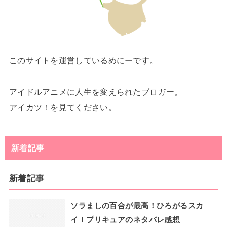
このサイトを運営しているめにーです。
アイドルアニメに人生を変えられたブロガー。
アイカツ！を見てください。
新着記事
新着記事
ソラましの百合が最高！ひろがるスカ
イ！プリキュアのネタバレ感想