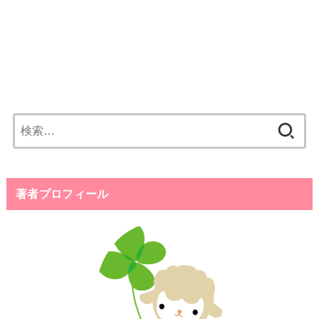
検
索:
著者プロフィール