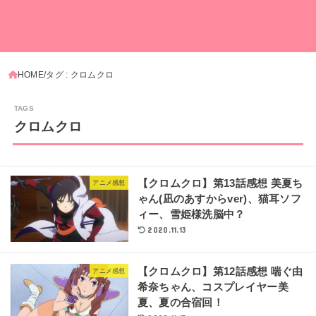
HOME
タグ : クロムクロ
クロムクロ
【クロムクロ】第13話感想 美夏ち
アニメ感想
ゃん(凪のあすからver)、猫耳ソフ
ィー、雪姫様洗脳中？
2020.11.13
【クロムクロ】第12話感想 喘ぐ由
アニメ感想
希奈ちゃん、コスプレイヤー美
夏、夏の合宿回！