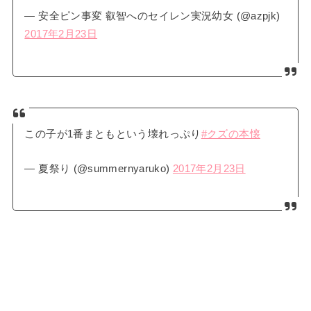
— 安全ピン事変 叡智へのセイレン実況幼女 (@azpjk)
2017年2月23日
この子が1番まともという壊れっぷり
#クズの本懐
— 夏祭り (@summernyaruko)
2017年2月23日