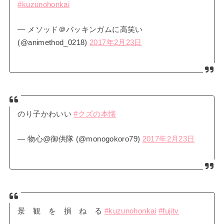
#kuzunohonkai
— メソッド＠バッキンガムに高笑い
(@animethod_0218)
2017年2月23日
のり子かわいい
#クズの本懐
— 物心@御供隊 (@monogokoro79)
2017年2月23日
景 観 を 損 ね る
#kuzunohonkai
#fujitv