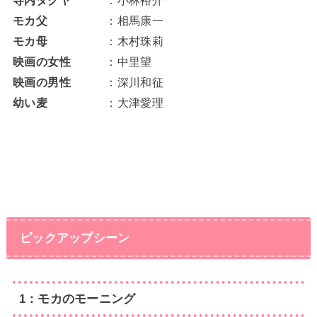
寺内タクヤ
：小林裕介
モカ父
：相馬康一
モカ母
：木村珠莉
映画の女性
：中里望
映画の男性
：深川和征
幼い麦
：大津愛理
ピックアップシーン
1：モカのモーニング