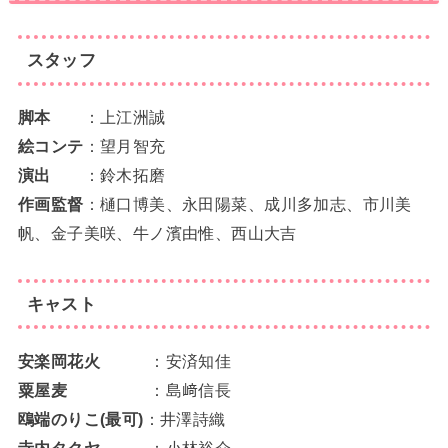
スタッフ
脚本
：上江洲誠
絵コンテ
：望月智充
演出
：鈴木拓磨
作画監督
：樋口博美、永田陽菜、成川多加志、市川美
帆、金子美咲、牛ノ濱由惟、西山大吉
キャスト
安楽岡花火
：安済知佳
粟屋麦
：島﨑信長
鴎端のりこ(最可)
：井澤詩織