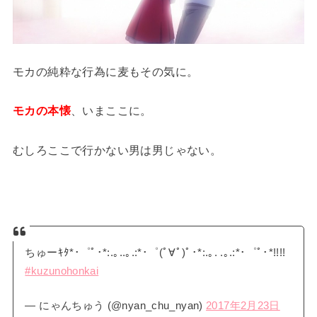
モカの純粋な行為に麦もその気に。
モカの本懐
、いまここに。
むしろここで行かない男は男じゃない。
ちゅーｷﾀ*･゜ﾟ･*:.｡..｡.:*･゜(ﾟ∀ﾟ)ﾟ･*:.｡. .｡.:*･゜ﾟ･*!!!!
#kuzunohonkai
— にゃんちゅう (@nyan_chu_nyan)
2017年2月23日