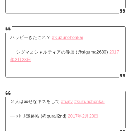
ハッピーきたこれ？
#Kuzunohonkai
— シグマ⊿シャルティアの眷属 (@siguma2680)
2017
年2月23日
２人は幸せなキスをして
#fujitv
#kuzunohonkai
— ｸﾚｰﾙ迷路帖 (@qurail2nd)
2017年2月23日