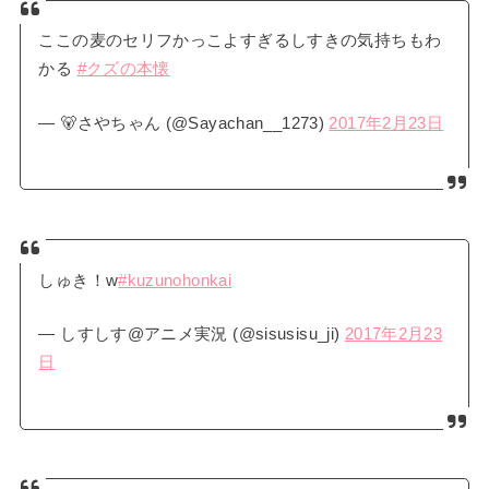
ここの麦のセリフかっこよすぎるしすきの気持ちもわ
かる
#クズの本懐
— 🐻さやちゃん (@Sayachan__1273)
2017年2月23日
しゅき！w
#kuzunohonkai
— しすしす@アニメ実況 (@sisusisu_ji)
2017年2月23
日