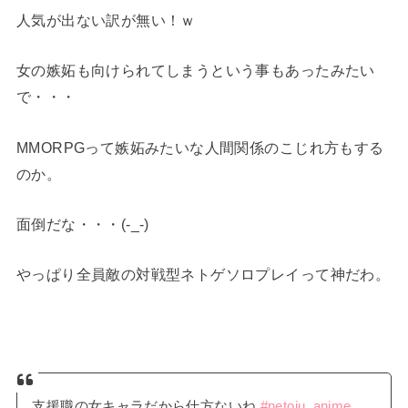
人気が出ない訳が無い！ｗ
女の嫉妬も向けられてしまうという事もあったみたい
で・・・
MMORPGって嫉妬みたいな人間関係のこじれ方もする
のか。
面倒だな・・・(-_-)
やっぱり全員敵の対戦型ネトゲソロプレイって神だわ。
支援職の女キャラだから仕方ないね
#netoju_anime