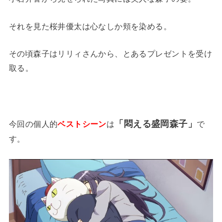
それを見た桜井優太は心なしか頬を染める。
その頃森子はリリィさんから、とあるプレゼントを受け
取る。
「悶える盛岡森子」
今回の個人的
ベストシーン
は
で
す。