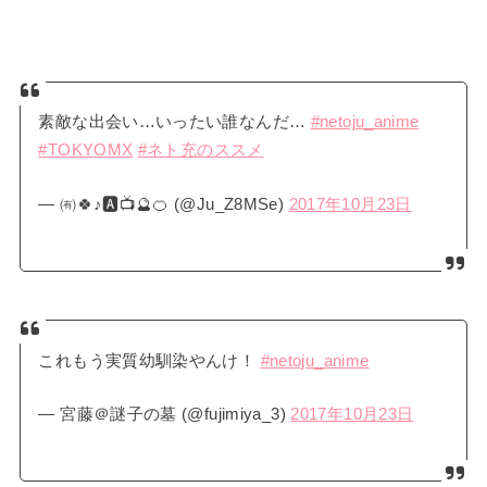
素敵な出会い…いったい誰なんだ…
#netoju_anime
#TOKYOMX
#ネト充のススメ
— ㈲🍀♪🅰📺🔮🍊 (@Ju_Z8MSe)
2017年10月23日
これもう実質幼馴染やんけ！
#netoju_anime
— 宮藤＠謎子の墓 (@fujimiya_3)
2017年10月23日