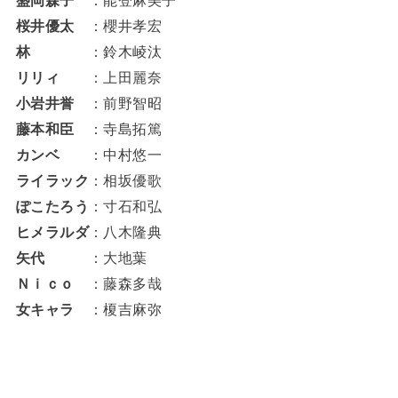
盛岡森子
：能登麻美子
桜井優太
：櫻井孝宏
林
：鈴木崚汰
リリィ
：上田麗奈
小岩井誉
：前野智昭
藤本和臣
：寺島拓篤
カンベ
：中村悠一
ライラック
：相坂優歌
ぽこたろう
：寸石和弘
ヒメラルダ
：八木隆典
矢代
：大地葉
Ｎｉｃｏ
：藤森多哉
女キャラ
：榎吉麻弥