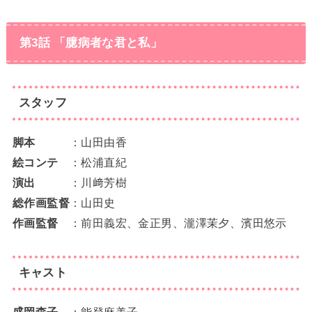
第3話 「臆病者な君と私」
スタッフ
脚本
：山田由香
絵コンテ
：松浦直紀
演出
：川﨑芳樹
総作画監督
：山田史
作画監督
：前田義宏、金正男、瀧澤茉夕、濱田悠示
キャスト