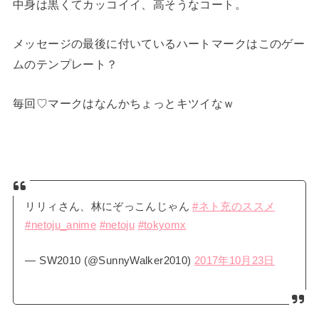
中身は黒くてカッコイイ、高そうなコート。
メッセージの最後に付いているハートマークはこのゲー
ムのテンプレート？
毎回♡マークはなんかちょっとキツイなｗ
リリィさん、林にぞっこんじゃん
#ネト充のススメ
#netoju_anime
#netoju
#tokyomx
— SW2010 (@SunnyWalker2010)
2017年10月23日