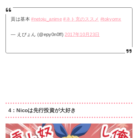
貢は基本
#netoju_anime
#ネト充のススメ
#tokyomx
— えぴょん (@epy0n0ff)
2017年10月23日
4：Nicoは先行投資が大好き