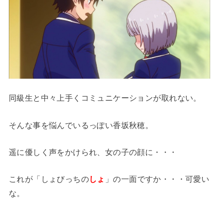
同級生と中々上手くコミュニケーションが取れない。
そんな事を悩んでいるっぽい香坂秋穂。
遥に優しく声をかけられ、女の子の顔に・・・
これが「しょびっちの
しょ
」の一面ですか・・・可愛い
な。