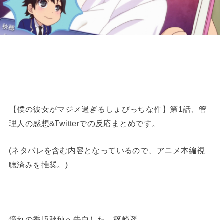
【僕の彼女がマジメ過ぎるしょびっちな件】第1話、管
理人の感想&Twitterでの反応まとめです。
(ネタバレを含む内容となっているので、アニメ本編視
聴済みを推奨。)
憧れの香坂秋穂へ告白した、篠崎遥。