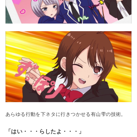
あらゆる行動を下ネタに行きつかせる有山雫の技術。
「はい・・・らしたよ・・・」