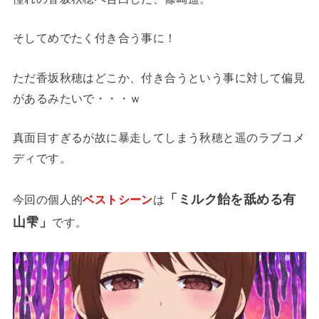
そしてめでたく付き合う事に！
ただ香坂秋穂はどこか、付き合うという事に対して偏見
があるみたいで・・・ｗ
真面目すぎるが故に暴走してしまう秋穂と遥のラブコメ
ディです。
「ミルク飴を舐める有
今回の個人的
ベストシーン
は
山雫」
です。