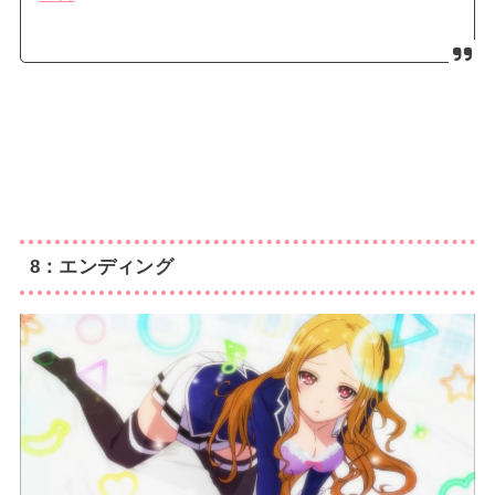
8：エンディング