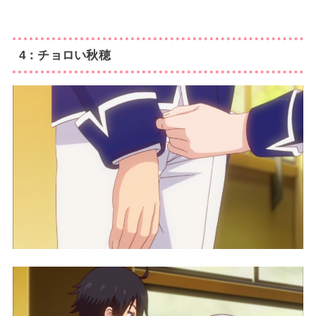
4：チョロい秋穂