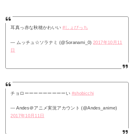
耳真っ赤な秋穂かわいい
#しょびっち
— ムッチュ☆ソラナミ (@Soranami_0)
2017年10月11
日
チョローーーーーーーーーい
#shobicchi
— Andes＠アニメ実況アカウント (@Andes_anime)
2017年10月11日