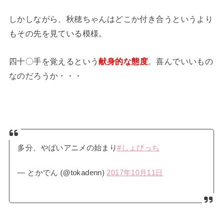
しかしながら、秋穂ちゃんはどこか付き合うというより
もその先を見ている模様。
四十〇手を覚えるという
献身的な態度
。喜んでいいもの
なのだろうか・・・
多分、やばいアニメの始まり
#しょびっち
— とかでん (@tokadenn)
2017年10月11日