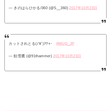
— きのはらひかる/360 (@S__360)
2017年10月23日
カットされとる(ﾉ∀`)ｱﾁｬｰ
#WUG_JP
— 飴雪鷹 (@91thammer)
2017年10月23日