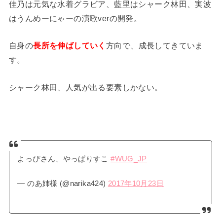
佳乃は元気な水着グラビア、藍里はシャーク林田、実波
はうんめーにゃーの演歌verの開発。
自身の
長所を伸ばしていく
方向で、成長してきていま
す。
シャーク林田、人気が出る要素しかない。
よっぴさん、やっぱりすこ
#WUG_JP
— のあ姉様 (@narika424)
2017年10月23日