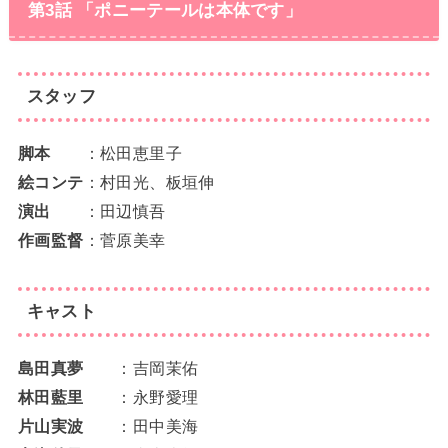
第3話 「ポニーテールは本体です」
スタッフ
脚本
：松田恵里子
絵コンテ
：村田光、板垣伸
演出
：田辺慎吾
作画監督
：菅原美幸
キャスト
島田真夢
：吉岡茉佑
林田藍里
：永野愛理
片山実波
：田中美海