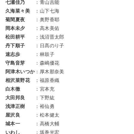
七瀬佳乃
：青山吉能
久海菜々美
：山下七海
菊間夏夜
：奥野香耶
岡本未夕
：高木美佑
松田耕平
：浅沼晋太郎
丹下順子
：日髙のり子
速志歩
：林鼓子
守島音芽
：森嶋優花
阿津木いつか
：厚木那奈美
相沢菜野花
：福原香織
白木徹
：宮本充
大田邦良
：下野紘
浅津正樹
：裕仙勇
屋沢良
：松本健太
城本一
：高橋大輔
いわし
：坂巻光宏