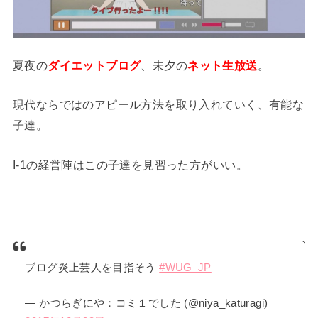
夏夜の
ダイエットブログ
、未夕の
ネット生放送
。
現代ならではのアピール方法を取り入れていく、有能な
子達。
I-1の経営陣はこの子達を見習った方がいい。
ブログ炎上芸人を目指そう
#WUG_JP
— かつらぎにや：コミ１でした (@niya_katuragi)