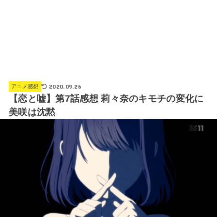
2020.09.26
アニメ感想
【恋と嘘】第7話感想 莉々奈のキモチの変化に
美咲は沈黙