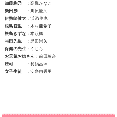
加藤絢乃
：高槻かなこ
柴田渉
：川原慶久
伊勢崎健太
：浜添伸也
根島智里
：木村亜希子
根島きずな
：本渡楓
与田先生
：黒田崇矢
保健の先生
：くじら
お天気お姉さん
：前田玲奈
庄司
：眞鍋昌照
女子生徒
：安齋由香里