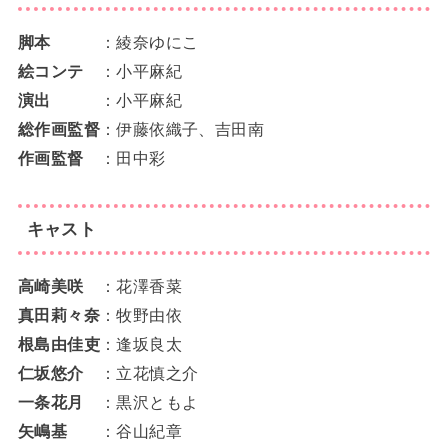
脚本
：綾奈ゆにこ
絵コンテ
：小平麻紀
演出
：小平麻紀
総作画監督
：伊藤依織子、吉田南
作画監督
：田中彩
キャスト
高崎美咲
：花澤香菜
真田莉々奈
：牧野由依
根島由佳吏
：逢坂良太
仁坂悠介
：立花慎之介
一条花月
：黒沢ともよ
矢嶋基
：谷山紀章