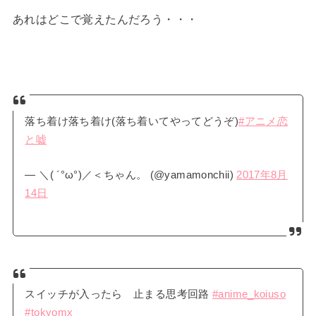
あれはどこで覚えたんだろう・・・
落ち着け落ち着け(落ち着いてやってどうぞ)
#アニメ恋
と嘘
— ＼( ´°ω°)／＜ちゃん。 (@yamamonchii)
2017年8月
14日
スイッチが入ったら 止まる思考回路
#anime_koiuso
#tokyomx