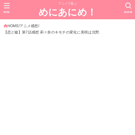
アニメで遊ぶ
めにあにめ！
MENU
SEARCH
HOME
アニメ感想
【恋と嘘】第7話感想 莉々奈のキモチの変化に美咲は沈黙