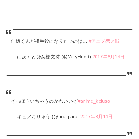
仁坂くんが相手役になりたいのは…
#アニメ恋と嘘
— はあすと@栞様支持 (@VeryHurst)
2017年8月14日
そっぽ向いちゃうのかわいいぞ
#anime_koiuso
— キュアおりゅう (@riru_para)
2017年8月14日