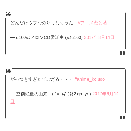
どんだけウブなのりりなちゃん
#アニメ恋と嘘
— u160@メロンCD委託中 (@u160)
2017年8月14日
がっつきすぎたでござる・・・
#anime_koiuso
— 空前絶後の由来╭( ‘ㅂ’)و ̑̑ (@2jgn_yri)
2017年8月14
日