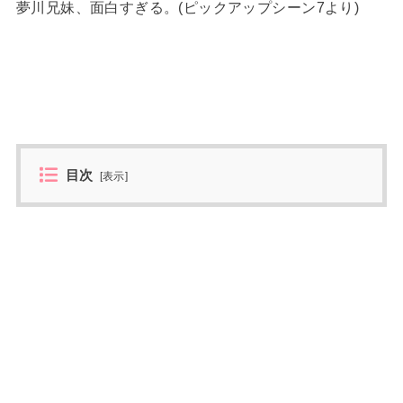
夢川兄妹、面白すぎる。(ピックアップシーン7より)
目次
[
表示
]