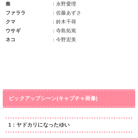
奏
：永野愛理
ファララ
：佐藤あずさ
クマ
：鈴木千尋
ウサギ
：寺島拓篤
ネコ
：今野宏美
ピックアップシーン(キャプチャ画像)
1：ヤドカリになったゆい