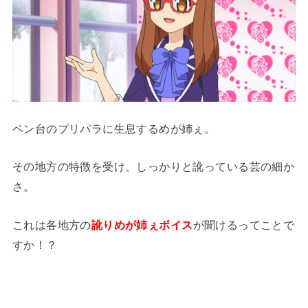
ペン台のプリパラに生息するめが姉ぇ。
その地方の特徴を受け、しっかりと訛っている芸の細か
さ。
これは各地方の
訛りめが姉ぇボイス
が聞けるってことで
すか！？