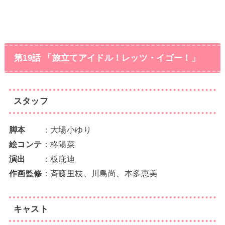
第19話 「旅立てアイドル！レッツ・イゴー！」
スタッフ
脚本
：大場小ゆり
絵コンテ
：柊陽菜
演出
：板庇迪
作画監修
：斉藤里枝、川島尚、本多恵美
キャスト