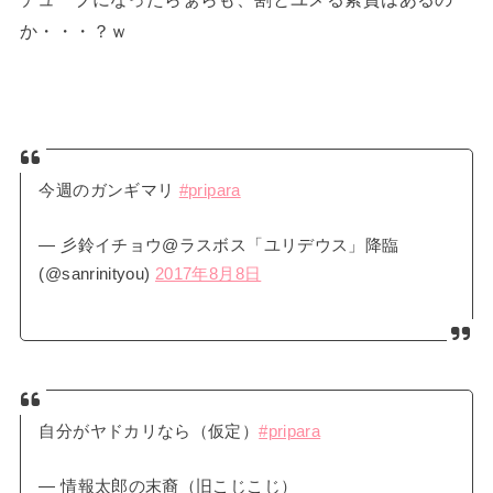
か・・・？ｗ
今週のガンギマリ
#pripara
— 彡鈴イチョウ@ラスボス「ユリデウス」降臨
(@sanrinityou)
2017年8月8日
自分がヤドカリなら（仮定）
#pripara
— 情報太郎の末裔（旧こじこじ）