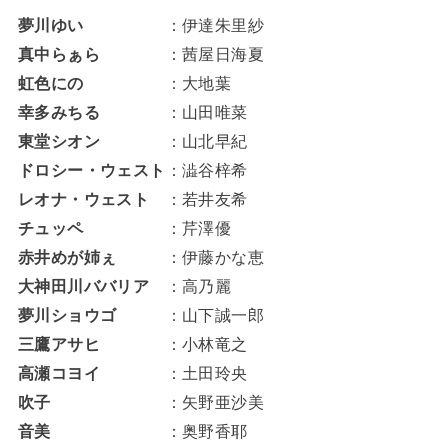
夢川ゆい
：伊達朱里紗
真中らぁら
：茜屋日海夏
虹色にの
：大地葉
幸多みちる
：山田唯菜
東堂シオン
：山北早紀
ドロシー・ウェスト
：澁谷梓希
レオナ・ウェスト
：若井友希
チュッペ
：芹澤優
赤井めが姉ぇ
：伊藤かな恵
大神田川ババリア
：高乃麗
夢川ショウゴ
：山下誠一郎
三鷹アサヒ
：小林竜之
高瀬コヨイ
：土田玲央
吹子
：矢野亜沙美
音美
：奥野香耶