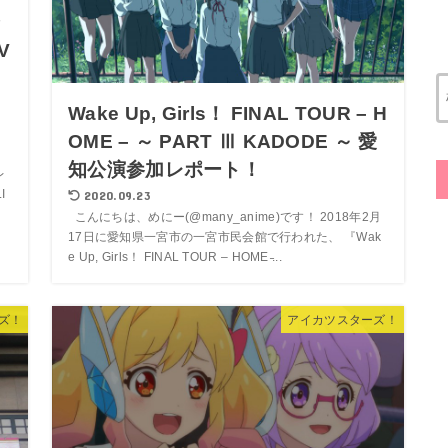
ン
V
Wake Up, Girls！ FINAL TOUR – H
OME – ～ PART Ⅲ KADODE ～ 愛
知公演参加レポート！
レ
2020.09.23
I
こんにちは、めにー(@many_anime)です！ 2018年2月
17日に愛知県一宮市の一宮市民会館で行われた、 『Wak
e Up, Girls！ FINAL TOUR – HOME ̵...
ズ！
アイカツスターズ！