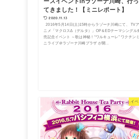
ースイベントinラゾーナ川崎、行っ
てきました！【ミニレポート】
2020.11.13
2016年5月14日(土)15時からラゾーナ川崎にて、 TV
ニメ「マクロスΔ（デルタ）」OP＆EDテーマシングル
売記念イベント ～歌は神秘！“ワルキューレ” ワクチン
ニライブ＠ラゾーナ川崎プラザ が開...
イベ