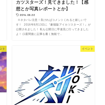
カツスターズ！見てきました！【感
想とか写真レポートとか】
2016.08.22
※ネタバレ注意！良ければコメントくれると嬉しいで
す！ 2016年8月13日に『劇場版アイカツスターズ！』が
公開されました！ 私も公開日に早速見に行ってきました
よ！ (1週間後に記事を書く無能で...
ント
イベント