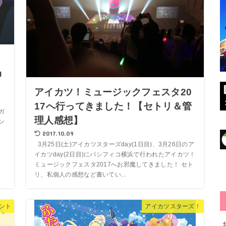
u
アイカツ！ミュージックフェスタ20
17へ行ってきました！【セトリ＆管
ガ
理人感想】
ン
。
2017.10.09
3月25日(土)アイカツスターズday(1日目)、3月26日のア
イカツday(2日目)にパシフィコ横浜で行われたアイカツ！
ミュージックフェスタ2017へお邪魔してきました！ セト
リ、私個人の感想など書いてい...
ント
アイカツスターズ！