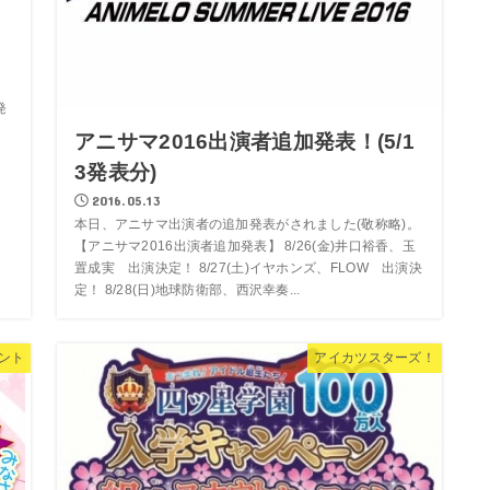
ア
発
ミ
アニサマ2016出演者追加発表！(5/1
3発表分)
2016.05.13
本日、アニサマ出演者の追加発表がされました(敬称略)。
【アニサマ2016出演者追加発表】 8/26(金)井口裕香、玉
置成実 出演決定！ 8/27(土)イヤホンズ、FLOW 出演決
定！ 8/28(日)地球防衛部、西沢幸奏...
ント
アイカツスターズ！