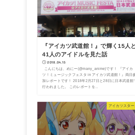
『アイカツ武道館！』で輝く15人
41人のアイドルを見た話
2018.04.15
こんにちは、めにー(@many_anime)です！ 『アイカ
ツ！ミュージックフェスタ in アイカツ武道館！』両日
加レポートです！ 2018年2月27日と28日に日本武道館
行われました。 このレポートを...
アイカツスター