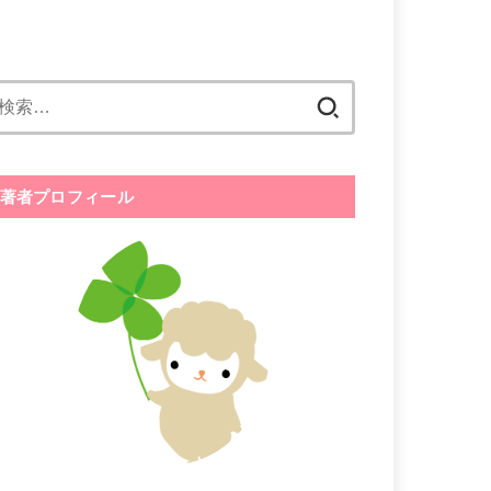
検
索:
著者プロフィール