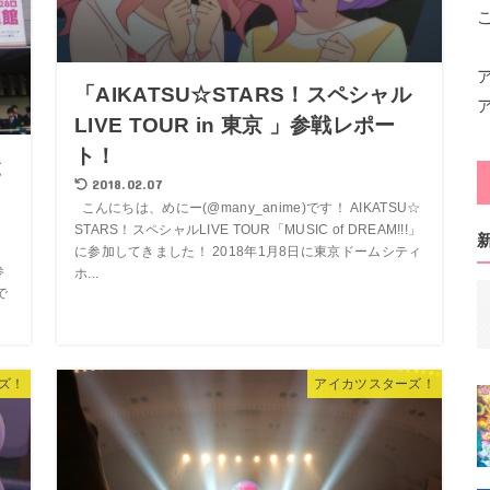
「AIKATSU☆STARS！スペシャル
LIVE TOUR in 東京 」参戦レポー
ト！
と
2018.02.07
こんにちは、めにー(@many_anime)です！ AIKATSU☆
STARS！スペシャルLIVE TOUR「MUSIC of DREAM!!!」
に参加してきました！ 2018年1月8日に東京ドームシティ
参
ホ...
で
ズ！
アイカツスターズ！