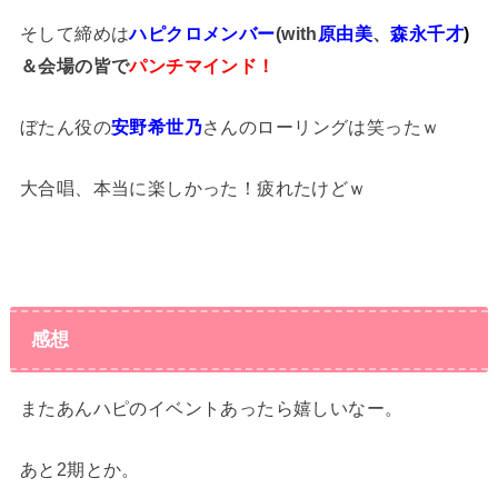
そして締めは
ハピクロメンバー
(with
原由美
、
森永千才
)
＆会場の皆で
パンチマインド！
ぼたん役の
安野希世乃
さんのローリングは笑ったｗ
大合唱、本当に楽しかった！疲れたけどｗ
感想
またあんハピのイベントあったら嬉しいなー。
あと2期とか。