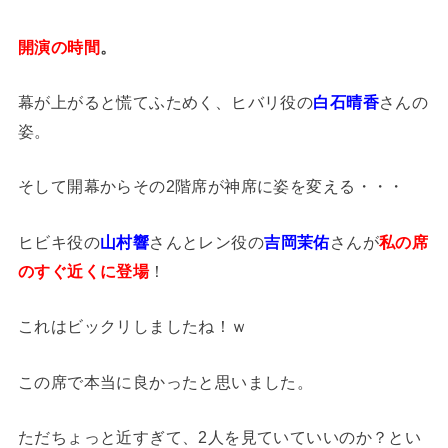
開演の時間
。
幕が上がると慌てふためく、ヒバリ役の
白石晴香
さんの
姿。
そして開幕からその2階席が神席に姿を変える・・・
ヒビキ役の
山村響
さんとレン役の
吉岡茉佑
さんが
私の席
のすぐ近くに登場
！
これはビックリしましたね！ｗ
この席で本当に良かったと思いました。
ただちょっと近すぎて、2人を見ていていいのか？とい