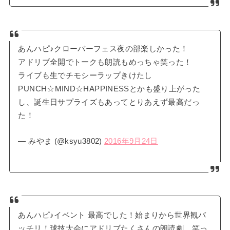
あんハピ♪クローバーフェス夜の部楽しかった！
アドリブ全開でトークも朗読もめっちゃ笑った！
ライブも生でチモシーラップきけたし
PUNCH☆MIND☆HAPPINESSとかも盛り上がった
し、誕生日サプライズもあってとりあえず最高だっ
た！
— みやま (@ksyu3802)
2016年9月24日
あんハピ♪イベント 最高でした！始まりから世界観バ
ッチリ！球技大会にアドリブたくさんの朗読劇、笑っ