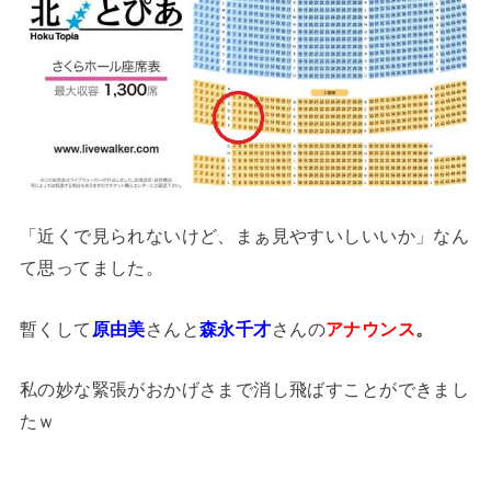
「近くで見られないけど、まぁ見やすいしいいか」なん
て思ってました。
暫くして
原由美
さんと
森永千才
さんの
アナウンス
。
私の妙な緊張がおかげさまで消し飛ばすことができまし
たｗ