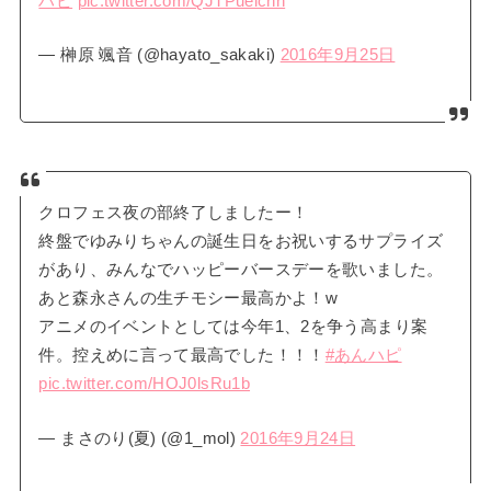
ハピ
pic.twitter.com/QJTPueichh
— 榊原 颯音 (@hayato_sakaki)
2016年9月25日
クロフェス夜の部終了しましたー！
終盤でゆみりちゃんの誕生日をお祝いするサプライズ
があり、みんなでハッピーバースデーを歌いました。
あと森永さんの生チモシー最高かよ！w
アニメのイベントとしては今年1、2を争う高まり案
件。控えめに言って最高でした！！！
#あんハピ
pic.twitter.com/HOJ0lsRu1b
— まさのり(夏) (@1_mol)
2016年9月24日