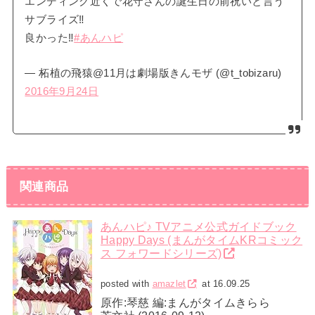
エンディング近くで花守さんの誕生日の前祝いと言う
サブライズ‼
良かった‼
#あんハピ
— 柘植の飛猿@11月は劇場版きんモザ (@t_tobizaru)
2016年9月24日
関連商品
あんハピ♪ TVアニメ公式ガイドブック
Happy Days (まんがタイムKRコミック
ス フォワードシリーズ)
posted with
amazlet
at 16.09.25
原作:琴慈 編:まんがタイムきらら