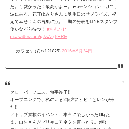
た。可愛かった！最高かよー。liveテンション上げて、
波に乗る。花守ゆみりさんに誕生日のサプライズ、祝
えて幸せ！皆の言葉に涙。二期の発表をLINEスタンプ
使いながら待つ！
#あんハピ
pic.twitter.com/qJwAejPRRE
— カワセミ (@rs121825)
2016年9月24日
クローバーフェス、無事終了‼
オープニングで、私のいる2階席にヒビキとレンが来
た‼
アドリブ満載のイベント、本当に楽しかった‼時た
ま、山村さんがプリキュアネタを言ったり。(笑)