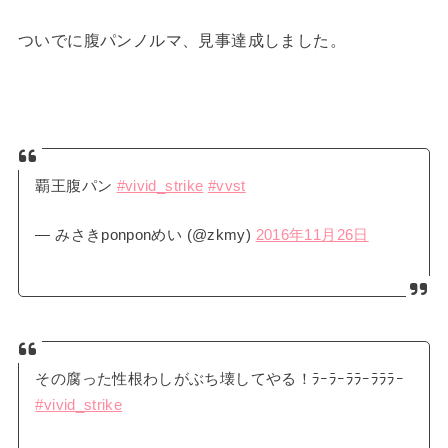
ついでに腹パンノルマ、見事達成しました。
覇王腹パン
#vivid_strike
#vvst
— みさきponponめい (@zkmy)
2016年11月26日
その腐った性根わしがぶち壊してやる！ﾗｰﾗｰﾗﾗｰﾗﾗﾗｰ
#vivid_strike