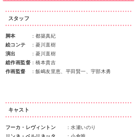
スタッフ
脚本
：都築真紀
絵コンテ
：菱川直樹
演出
：菱川直樹
総作画監督
：橋本貴吉
作画監督
：飯嶋友里恵、平田賢一、宇部木勇
キャスト
フーカ・レヴィントン
：水瀬いのり
リンネ・ベルリネッタ
：小倉唯