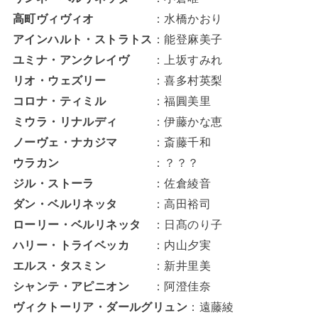
高町ヴィヴィオ
：水橋かおり
アインハルト・ストラトス
：能登麻美子
ユミナ・アンクレイヴ
：上坂すみれ
リオ・ウェズリー
：喜多村英梨
コロナ・ティミル
：福圓美里
ミウラ・リナルディ
：伊藤かな恵
ノーヴェ・ナカジマ
：斎藤千和
ウラカン
：？？？
ジル・ストーラ
：佐倉綾音
ダン・ベルリネッタ
：高田裕司
ローリー・ベルリネッタ
：日髙のり子
ハリー・トライベッカ
：内山夕実
エルス・タスミン
：新井里美
シャンテ・アピニオン
：阿澄佳奈
ヴィクトーリア・ダールグリュン
：遠藤綾