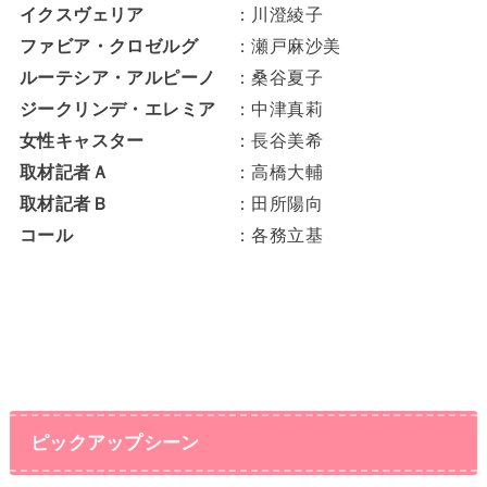
イクスヴェリア
：川澄綾子
ファビア・クロゼルグ
：瀬戸麻沙美
ルーテシア・アルピーノ
：桑谷夏子
ジークリンデ・エレミア
：中津真莉
女性キャスター
：長谷美希
取材記者Ａ
：高橋大輔
取材記者Ｂ
：田所陽向
コール
：各務立基
ピックアップシーン