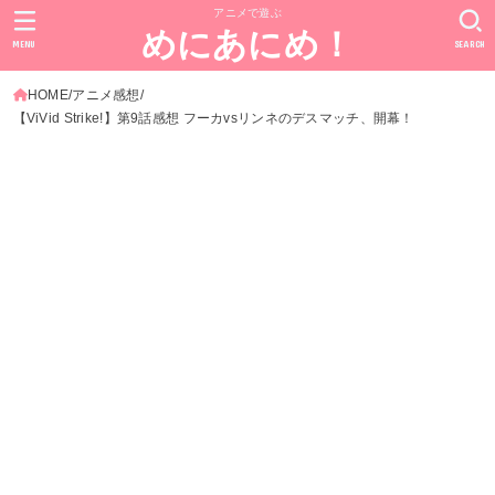
アニメで遊ぶ
めにあにめ！
MENU
SEARCH
HOME
アニメ感想
【ViVid Strike!】第9話感想 フーカvsリンネのデスマッチ、開幕！