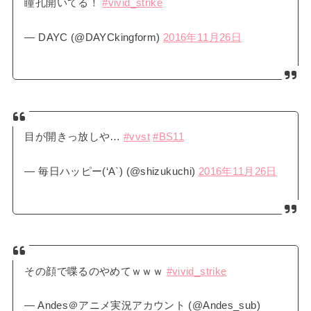
瞳孔開いてる！
#vivid_strike
— DAYC (@DAYCkingform)
2016年11月26日
目が開きっ放しや…
#vvst
#BS11
— 毎日ハッピー(‘A`) (@shizukuchi)
2016年11月26日
その顔で喋るのやめてｗｗｗ
#vivid_strike
— Andes＠アニメ実況アカウント (@Andes_sub)