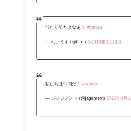
当たり前だよなぁ？
#netoge
— れいうす (@0_us_)
2016年4月14日
私たちは仲間だ！
#netoge
— ジャジメント (@jagement)
2016年4月1