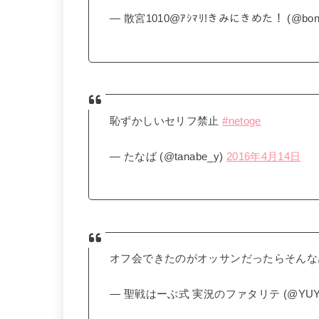
— 散宮1010@ｱｼﾏﾘ!きみにきめた！ (@bonji
恥ずかしいセリフ禁止
#netoge
— たなば (@tanabe_y)
2016年4月14日
オフ会できたのがオッサンだったらそん
— 聖戦はーぶ式 実況のファタリテ (@YUYUS