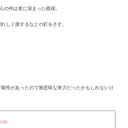
4人の仲は更に深まった模様。
馴れしく接するなとの釘をさす。
可能性があったので無意味な努力だったかもしれないけ
toge