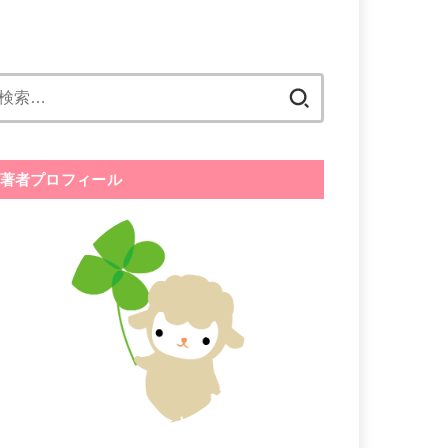
検
索:
著者プロフィール