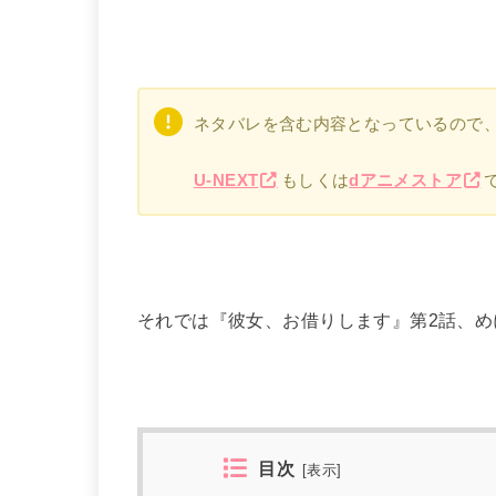
ネタバレを含む内容となっているので
U-NEXT
もしくは
dアニメストア
それでは『彼女、お借りします』第2話、め
目次
[
表示
]