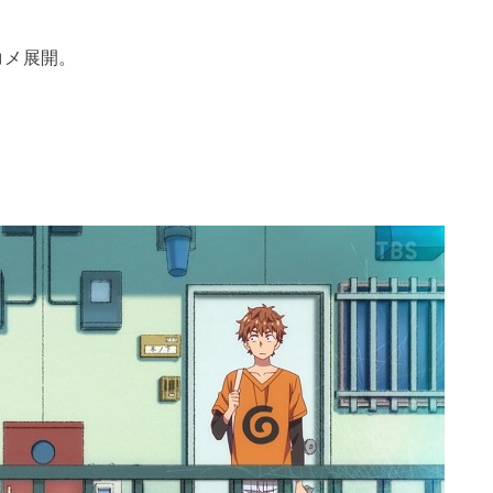
コメ展開。