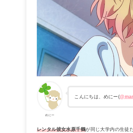
こんにちは、めにー(
@man
めにー
レンタル彼女水原千鶴
が同じ大学内の生徒