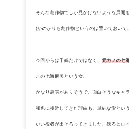
そんな創作物でしか見かけないような展開
(かのかりも創作物というのは置いておいて。
今回からは千鶴だけではなく、
元カノの七
この七海麻美という女。
かなり裏表がありそうで、面白そうなキャ
和也に接近してきた理由も、単純な愛とい
いい役者が出そろってきました、残るヒロイ