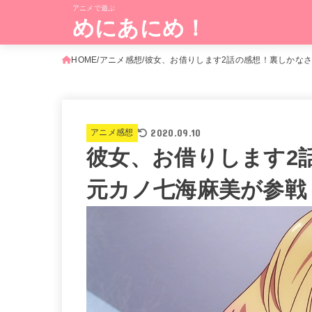
アニメで遊ぶ
めにあにめ！
HOME
アニメ感想
彼女、お借りします2話の感想！裏しかな
2020.09.10
アニメ感想
彼女、お借りします2
元カノ七海麻美が参戦