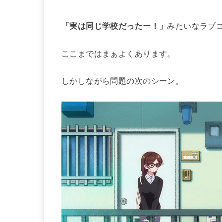
「実は同じ学校だったー！」
みたいなラブ
ここまではまぁよくあります。
しかしながら問題の次のシーン。