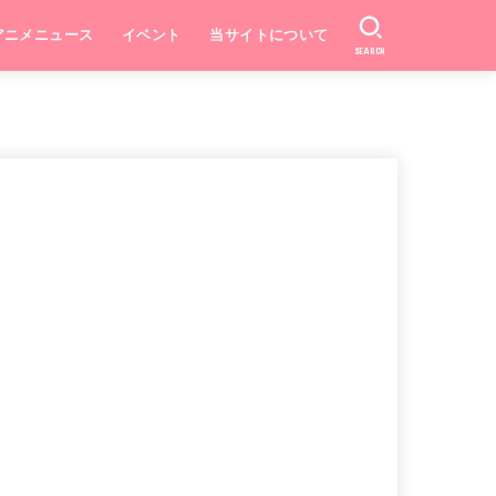
アニメニュース
イベント
当サイトについて
SEARCH