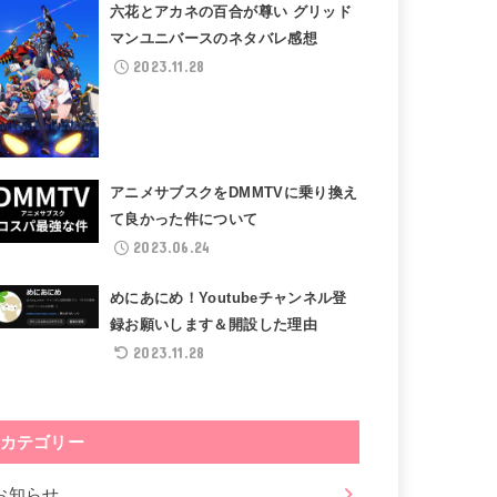
六花とアカネの百合が尊い グリッド
マンユニバースのネタバレ感想
2023.11.28
アニメサブスクをDMMTVに乗り換え
て良かった件について
2023.06.24
めにあにめ！Youtubeチャンネル登
録お願いします＆開設した理由
2023.11.28
カテゴリー
お知らせ