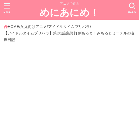
アニメで遊ぶ
めにあにめ！
MENU
SEARCH
HOME
女児向けアニメ
アイドルタイムプリパラ
【アイドルタイムプリパラ】第26話感想 打倒あろま！みちるとミーチルの交
換日記