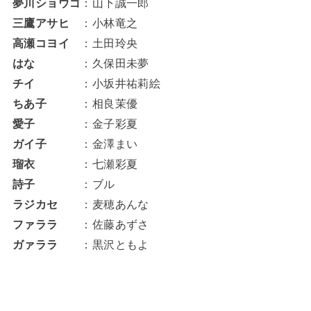
夢川ショウゴ
：山下誠一郎
三鷹アサヒ
：小林竜之
高瀬コヨイ
：土田玲央
はな
：久保田未夢
チイ
：小坂井祐莉絵
ちあ子
：相良茉優
愛子
：金子彩夏
ガイ子
：金澤まい
瑠衣
：七瀬彩夏
詩子
：ブル
ラジカセ
：麦穂あんな
ファララ
：佐藤あずさ
ガァララ
：黒沢ともよ