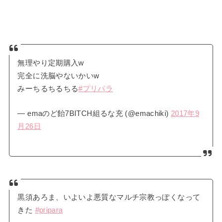
無理やり定期購入w
完全に洗脳やないかいw
みーちるちるちる
#プリパラ
— emaのど飴7BITCH組るな充 (@emachiki)
2017年9
月26日
黒須あろま、いよいよ悪質なマルチ宗教っぽくなって
きた
#pripara