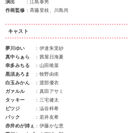
演出
：江島泰男
作画監修
：斉藤里枝、川島尚
キャスト
夢川ゆい
：伊達朱里紗
真中らぁら
：茜屋日海夏
幸多みちる
：山田唯菜
黒須あろま
：牧野由依
白玉みかん
：渡部優衣
ガァルル
：真田アサミ
タッキー
：三宅健太
ピツジ
：澁谷梓希
パック
：若井友希
赤井めが姉ぇ
：伊藤かな恵