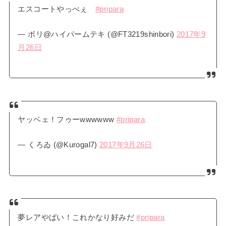
エスコートやっべぇ
#pripara
— ボリ@ハイパームテキ (@FT3219shinbori)
2017年9
月26日
ヤッベェ！フゥーwwwwww
#pripara
— くろゐ (@Kurogal7)
2017年9月26日
夢レアやばい！これかなり好みだ
#pripara