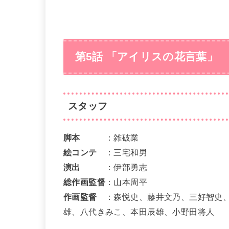
第5話 「アイリスの花言葉」
スタッフ
脚本
：雑破業
絵コンテ
：三宅和男
演出
：伊部勇志
総作画監督
：山本周平
作画監督
：森悦史、藤井文乃、三好智史
雄、八代きみこ、本田辰雄、小野田将人