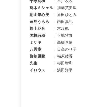
千導院楓
：木戸衣吹
綿木ミシェル
：加藤英美里
朝比奈心美
：原田ひとみ
蓮見うらら
：内田真礼
煌上花音
：本渡楓
国枝詩穂
：下地紫野
ミサキ
：高橋李依
八雲樹
：日髙のり子
御剣風蘭
：福原綾香
先生
：杉田智和
イロウス
：浜田洋平