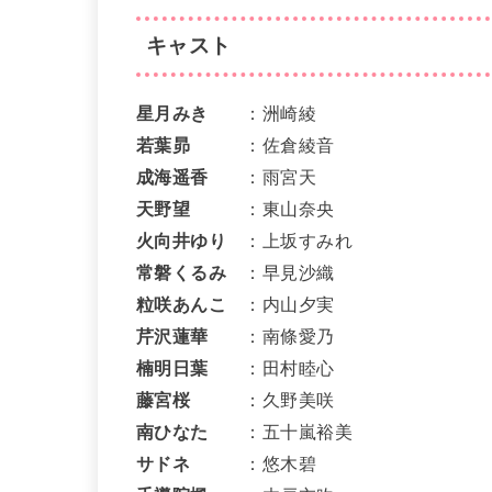
キャスト
星月みき
：洲崎綾
若葉昴
：佐倉綾音
成海遥香
：雨宮天
天野望
：東山奈央
火向井ゆり
：上坂すみれ
常磐くるみ
：早見沙織
粒咲あんこ
：内山夕実
芹沢蓮華
：南條愛乃
楠明日葉
：田村睦心
藤宮桜
：久野美咲
南ひなた
：五十嵐裕美
サドネ
：悠木碧