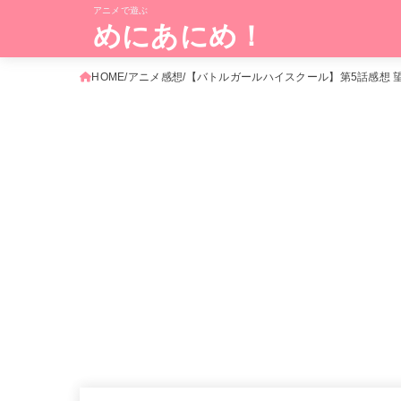
アニメで遊ぶ
めにあにめ！
HOME
アニメ感想
【バトルガールハイスクール】第5話感想 