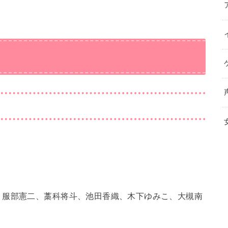
、服部憲二、藁科将斗、池田香織、木下ゆみこ、大槻南