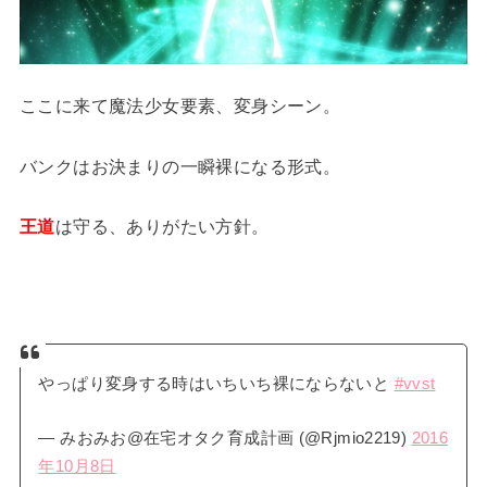
ここに来て魔法少女要素、変身シーン。
バンクはお決まりの一瞬裸になる形式。
王道
は守る、ありがたい方針。
やっぱり変身する時はいちいち裸にならないと
#vvst
— みおみお@在宅オタク育成計画 (@Rjmio2219)
2016
年10月8日