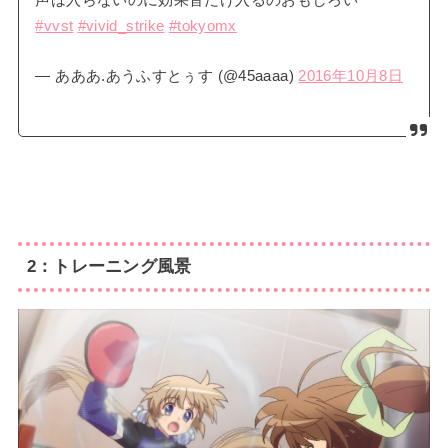
#vvst
#vivid_strike
#tokyomx
— あああ.あうふすとぅす (@45aaaa)
2016年10月8日
2：トレーニング風景