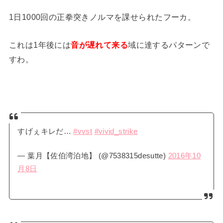
1日1000回の正拳突きノルマを課せられたフーカ。
これは1年後には
音が遅れて来る
域に達するパターンで
すわ。
すげぇキレだ…
#vvst
#vivid_strike
— 葉月【佐伯湾泊地】 (@7538315desutte)
2016年10
月8日