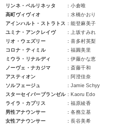
リンネ・ベルリネッタ
：小倉唯
高町ヴィヴィオ
：水橋かおり
アインハルト・ストラトス
：能登麻美子
ユミナ・アンクレイヴ
：上坂すみれ
リオ・ウェズリー
：喜多村英梨
コロナ・ティミル
：福圓美里
ミウラ・リナルディ
：伊藤かな恵
ノーヴェ・ナカジマ
：斎藤千和
アスティオン
：阿澄佳奈
ソルフェージュ
：Jamie Schyy
スターセイバーブランゼル
：Kaoru Edo
ライラ・カプリス
：福原綾香
男性アナウンサー
：各務立基
女性アナウンサー
：長谷美希