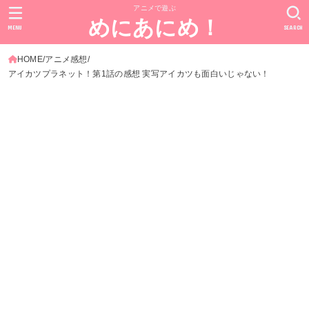
アニメで遊ぶ
めにあにめ！
MENU
SEARCH
HOME
アニメ感想
アイカツプラネット！第1話の感想 実写アイカツも面白いじゃない！