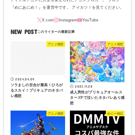
『めにあにめ！』を運営中です。 アイカツ！を見てください。
NEW POST
アニメ感想
アニメ感想
2024.04.09
ソラましの百合が最高！ひろが
2023.11.28
るスカイ！プリキュアのネタバ
成人男性がプリキュアオールス
レ感想
ターズFで泣いたネタバレあり感
想
アニメ感想
めにー雑記