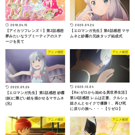
2018.04.15
2020.09.26
【アイカツフレンズ！】第2話感想
【エロマンガ先生】第4話感想 マサ
夢みたいなラブミーティアのステ
ムネと紗霧の兄妹タッグ結成式
ージを見て
アニメ感想
アニメ感想
2020.10.04
2020.09.26
【Re:ゼロから始める異世界生活】
【エロマンガ先生】第1話感想 紗霧
第14話感想 レムは正妻、クルシュ
(妹)に際どい絵を描かせるマサムネ
姐さんとセイクで優勝！、再び死
(兄)
に戻りの旅へ・・・【リゼロ】
アニメ感想
アニメ感想