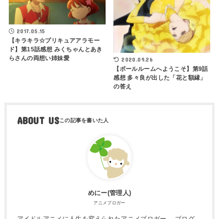
2017.05.15
【キラキラ☆プリキュアアラモー
ド】第15話感想 みくちゃんとあき
らさんの両想い姉妹愛
2020.09.26
【ボールルームへようこそ】第9話
感想 多々良が出した「花と額縁」
の答え
ABOUT US
めにー(管理人)
アニメブロガー
アイドルアニメに人生を変えられたアニメブロガー。 ブログ