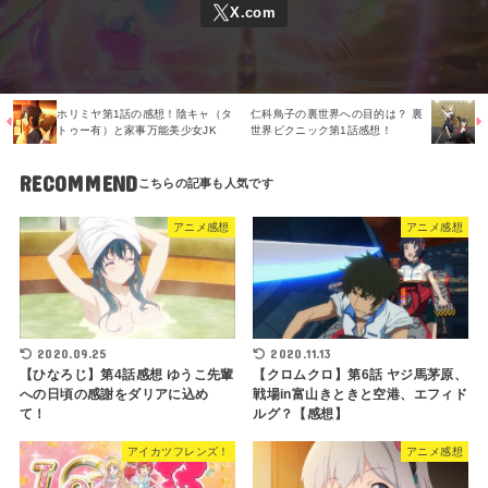
ホリミヤ第1話の感想！陰キャ（タ
仁科鳥子の裏世界への目的は？ 裏
トゥー有）と家事万能美少女JK
世界ピクニック第1話感想！
RECOMMEND
アニメ感想
アニメ感想
2020.11.13
2020.09.25
【クロムクロ】第6話 ヤジ馬茅原、
【ひなろじ】第4話感想 ゆうこ先輩
戦場in富山きときと空港、エフィド
への日頃の感謝をダリアに込め
ルグ？【感想】
て！
アイカツフレンズ！
アニメ感想