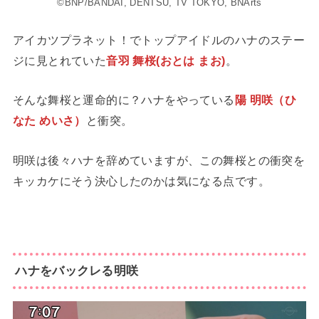
©BNP/BANDAI, DENTSU, TV TOKYO, BNArts
アイカツプラネット！でトップアイドルのハナのステー
ジに見とれていた
音羽 舞桜(おとは まお)
。
そんな舞桜と運命的に？ハナをやっている
陽 明咲（ひ
なた めいさ）
と衝突。
明咲は後々ハナを辞めていますが、この舞桜との衝突を
キッカケにそう決心したのかは気になる点です。
ハナをバックレる明咲