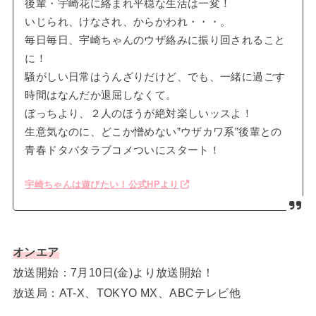
後輩・宇崎花に絡まれ平穏な生活は一変！
いじられ、けなされ、からかわれ・・・。
毎日毎日、宇崎ちゃんのウザ絡みに振り回されること
に！
騒がしい日常はうんざりだけど、でも、一緒に過ごす
時間はなんだか退屈しなくて。
ぼっちより、２人のほうが絶対楽しいッスよ！
生意気なのに、どこか憎めない”ウザカワ系”後輩との
青春ドタバタラブコメついにスタート！
宇崎ちゃんは遊びたい！公式HPより
オンエア
放送開始：7月10日(金)より放送開始！
放送局：AT-X、TOKYO MX、ABCテレビ他