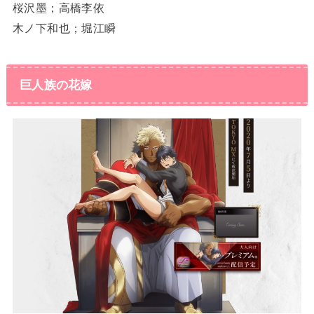
桜沢墨；高橋李依
木ノ下和也；堀江瞬
巨人族の花嫁