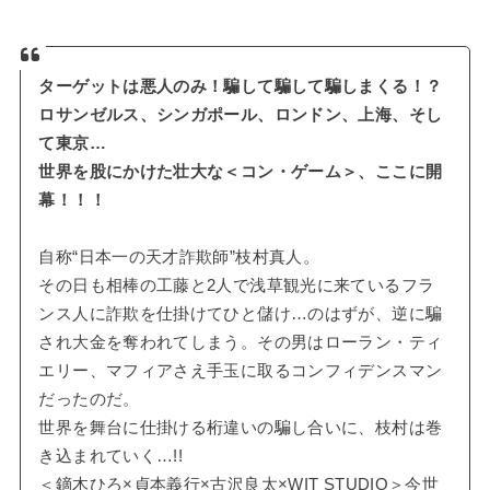
ターゲットは悪人のみ！騙して騙して騙しまくる！？
ロサンゼルス、シンガポール、ロンドン、上海、そし
て東京…
世界を股にかけた壮大な＜コン・ゲーム＞、ここに開
幕！！！
自称“日本一の天才詐欺師”枝村真人。
その日も相棒の工藤と2人で浅草観光に来ているフラ
ンス人に詐欺を仕掛けてひと儲け…のはずが、逆に騙
され大金を奪われてしまう。その男はローラン・ティ
エリー、マフィアさえ手玉に取るコンフィデンスマン
だったのだ。
世界を舞台に仕掛ける桁違いの騙し合いに、枝村は巻
き込まれていく…!!
＜鏑木ひろ×貞本義行×古沢良太×WIT STUDIO＞今世