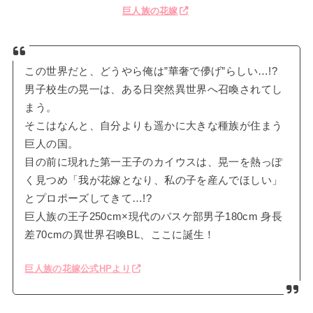
巨人族の花嫁
この世界だと、どうやら俺は”華奢で儚げ”らしい…!?
男子校生の晃一は、ある日突然異世界へ召喚されてし
まう。
そこはなんと、自分よりも遥かに大きな種族が住まう
巨人の国。
目の前に現れた第一王子のカイウスは、晃一を熱っぽ
く見つめ「我が花嫁となり、私の子を産んでほしい」
とプロポーズしてきて…!?
巨人族の王子250cm×現代のバスケ部男子180cm 身長
差70cmの異世界召喚BL、ここに誕生！
巨人族の花嫁公式HPより