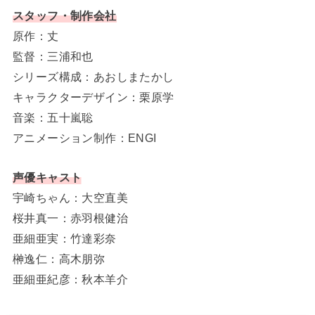
スタッフ・制作会社
原作：丈
監督：三浦和也
シリーズ構成：あおしまたかし
キャラクターデザイン：栗原学
音楽：五十嵐聡
アニメーション制作：ENGI
声優キャスト
宇崎ちゃん：大空直美
桜井真一：赤羽根健治
亜細亜実：竹達彩奈
榊逸仁：高木朋弥
亜細亜紀彦：秋本羊介