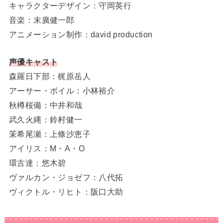
キャラクターデザイン：守岡英行
音楽：末廣健一郎
アニメーション制作：david production
声優キャスト
森羅日下部：梶原岳人
アーサー・ボイル：小林裕介
秋樽桜備：中井和哉
武久火縄：鈴村健一
茉希尾瀬：上條沙恵子
アイリス：M・A・O
環古達：悠木碧
ヴァルカン・ジョゼフ：八代拓
ヴィクトル・リヒト：阪口大助