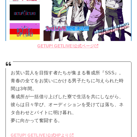
GETUP! GETLIVE!公式ページ
お笑い芸人を目指す者たちが集まる養成所『SSS』。
青春の全てをお笑いにかける男子たちに与えられた時
間は3年間。
養成所が一括借り上げした寮で生活を共にしながら、
彼らは日々学び、オーディションを受けては落ち、ネ
タ合わせとバイトに明け暮れ、
夢に向かって奮闘する。
GETUP! GETLIVE!公式HPより