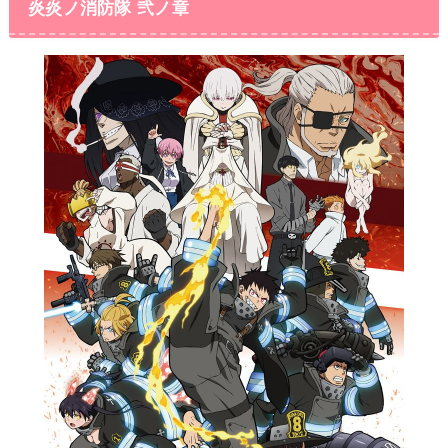
炎炎ノ消防隊 弐ノ章