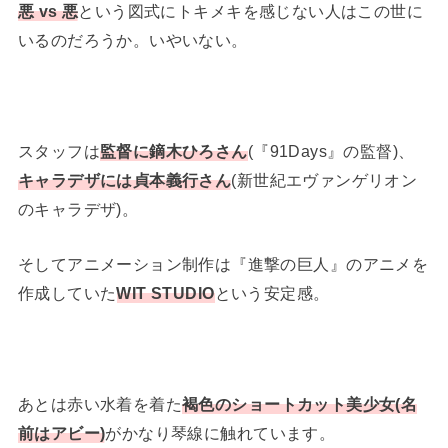
悪 vs 悪
という図式にトキメキを感じない人はこの世に
いるのだろうか。いやいない。
スタッフは
監督に鏑木ひろさん
(『91Days』の監督)、
キャラデザには貞本義行さん
(新世紀エヴァンゲリオン
のキャラデザ)。
そしてアニメーション制作は『進撃の巨人』のアニメを
作成していた
WIT STUDIO
という安定感。
あとは赤い水着を着た
褐色のショートカット美少女(名
前はアビー)
がかなり琴線に触れています。