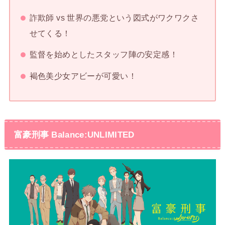
詐欺師 vs 世界の悪党という図式がワクワクさ
せてくる！
監督を始めとしたスタッフ陣の安定感！
褐色美少女アビーが可愛い！
富豪刑事 Balance:UNLIMITED