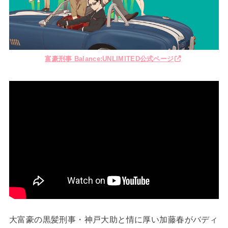
富豪刑事 Balance:UNLIMITED公式ページ
大富豪の黒髪刑事・神戸大助と情に厚い加藤春がバディ