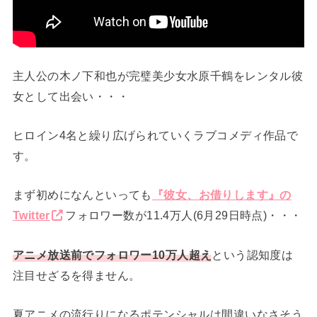
主人公の木ノ下和也が完璧美少女水原千鶴をレンタル彼
女として出会い・・・
ヒロイン4名と繰り広げられていくラブコメディ作品で
す。
まず初めになんといっても
『彼女、お借りします』の
Twitter
フォロワー数が11.4万人(6月29日時点)・・・
アニメ放送前で
フォロワー
10万人超え
という認知度は
注目せざるを得ません。
夏アニメの流行りになるポテンシャルは間違いなさそう