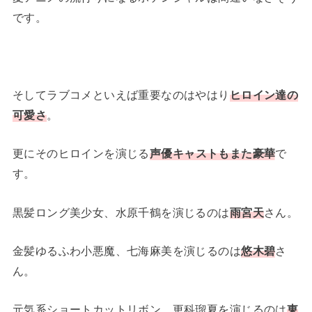
です。
そしてラブコメといえば重要なのはやはり
ヒロイン達の
可愛さ
。
更にそのヒロインを演じる
声優キャストもまた豪華
で
す。
黒髪ロング美少女、水原千鶴を演じるのは
雨宮天
さん。
金髪ゆるふわ小悪魔、七海麻美を演じるのは
悠木碧
さ
ん。
元気系ショートカットリボン、更科瑠夏を演じるのは
東