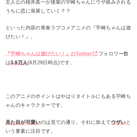
主人公の桜井真一が後輩の宇崎ちゃんにウザ絡みされる
うちに恋に発展していく？？
といった内容の青春ラブコメアニメの『宇崎ちゃんは遊
びたい！』。
『宇崎ちゃんは遊びたい！』のTwitter
フォロワー数
は
3.9万人
(6月29日時点)です。
このアニメのポイントはやはりタイトルにもある宇崎ち
ゃんのキャラクターです。
見た目が可愛い
のは見ての通り。それに加えて
ウザい
と
いう要素に注目です。