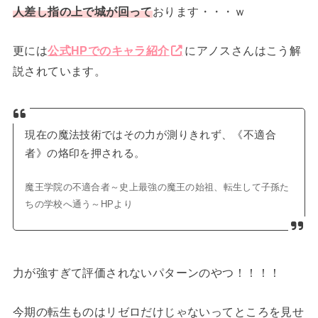
人差し指の上で城が回って
おります・・・ｗ
更には
公式HPでのキャラ紹介
にアノスさんはこう解
説されています。
現在の魔法技術ではその力が測りきれず、《不適合
者》の烙印を押される。
魔王学院の不適合者～史上最強の魔王の始祖、転生して子孫た
ちの学校へ通う～HPより
力が強すぎて評価されないパターンのやつ！！！！
今期の転生ものはリゼロだけじゃないってところを見せ