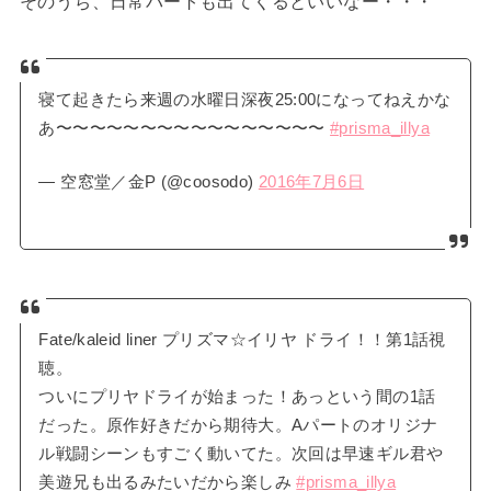
そのうち、日常パートも出てくるといいなー・・・
寝て起きたら来週の水曜日深夜25:00になってねえかな
あ〜〜〜〜〜〜〜〜〜〜〜〜〜〜〜〜
#prisma_illya
— 空窓堂／金P (@coosodo)
2016年7月6日
Fate/kaleid liner プリズマ☆イリヤ ドライ！！第1話視
聴。
ついにプリヤドライが始まった！あっという間の1話
だった。原作好きだから期待大。Aパートのオリジナ
ル戦闘シーンもすごく動いてた。次回は早速ギル君や
美遊兄も出るみたいだから楽しみ
#prisma_illya