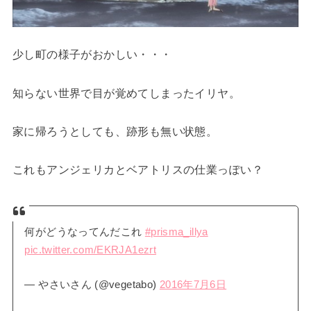
少し町の様子がおかしい・・・
知らない世界で目が覚めてしまったイリヤ。
家に帰ろうとしても、跡形も無い状態。
これもアンジェリカとベアトリスの仕業っぽい？
何がどうなってんだこれ
#prisma_illya
pic.twitter.com/EKRJA1ezrt
— やさいさん (@vegetabo)
2016年7月6日