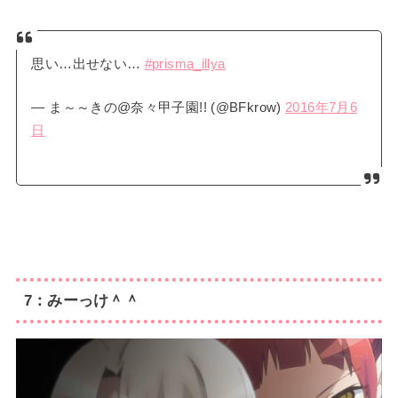
思い…出せない…
#prisma_illya
— ま～～きの@奈々甲子園!! (@BFkrow)
2016年7月6
日
7：みーっけ＾＾