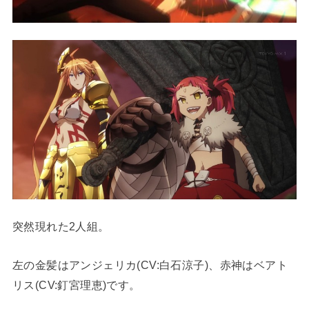
突然現れた2人組。
左の金髪はアンジェリカ(CV:白石涼子)、赤神はベアト
リス(CV:釘宮理恵)です。