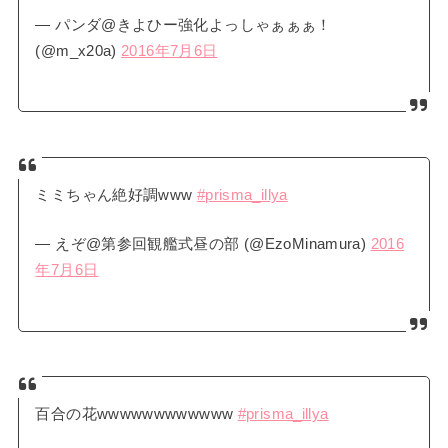
— パンダ@きよひー強化よっしゃぁぁぁ！
(@m_x20a)
2016年7月6日
ミミちゃん絶好調www
#prisma_illya
— えぞ@第参回観艦式昼の部 (@EzoMinamura)
2016
年7月6日
百合の花wwwwwwwwwwww
#prisma_illya