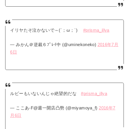
イリヤたそ泣かないで～(´；ω；`)
#prisma_illya
— みかん＠逆裁６ﾌﾟﾚｲ中 (@uminekoneko)
2016年7月
6日
ルビーもいないんじゃ絶望的だな
#prisma_illya
— ここあ-F@週一開店凸勢 (@miyamoya_f)
2016年7
月6日