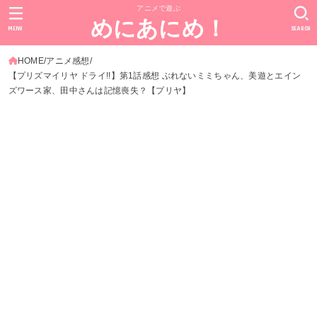
アニメで遊ぶ
めにあにめ！
MENU
SEARCH
HOME
アニメ感想
【プリズマイリヤ ドライ!!】第1話感想 ぶれないミミちゃん、美遊とエイン
ズワース家、田中さんは記憶喪失？【プリヤ】