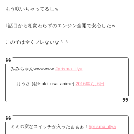
もう咲いちゃってるしｗ
1話目から相変わらずのエンジン全開で安心したｗ
この子は全くブレないな＾＾
みみちゃんwwwwww
#prisma_illya
— 月うさ (@tsuki_usa_anime)
2016年7月6日
ミミの変なスイッチが入ったぁぁぁ！
#prisma_illya