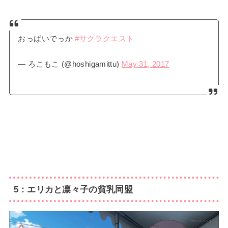
おっぱいでっか
#サクラクエスト
— ろこもこ (@hoshigamittu)
May 31, 2017
5：エリカと凛々子の貧乳同盟