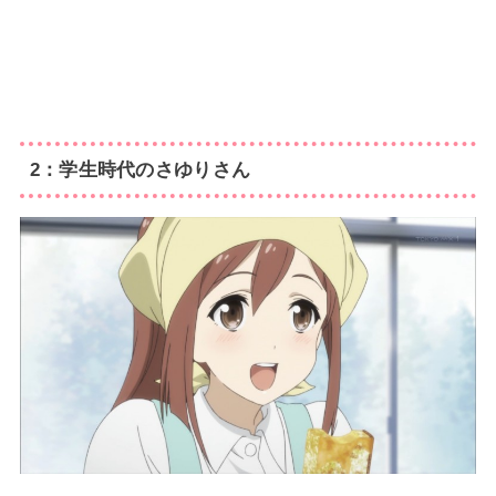
2：学生時代のさゆりさん