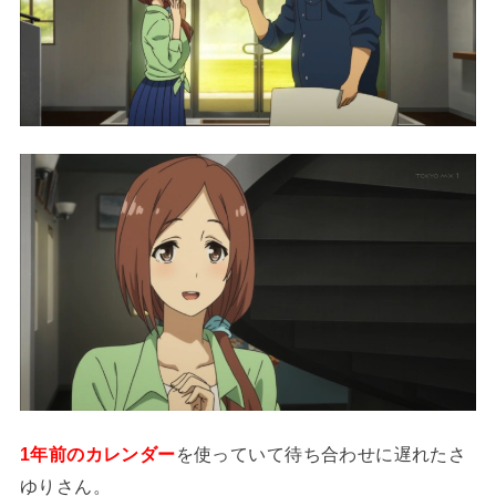
1年前のカレンダー
を使っていて待ち合わせに遅れたさ
ゆりさん。