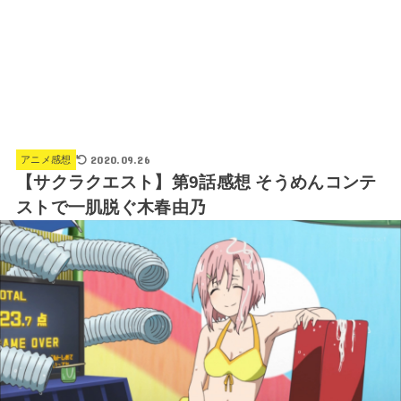
2020.09.26
アニメ感想
【サクラクエスト】第9話感想 そうめんコンテ
ストで一肌脱ぐ木春由乃