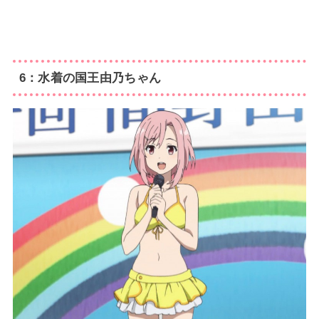
6：水着の国王由乃ちゃん