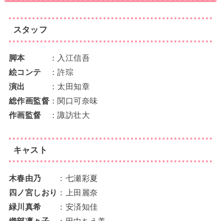
スタッフ
脚本
：入江信吾
絵コンテ
：許琮
演出
：太田知章
総作画監督
：関口可奈味
作画監督
：諏訪壮大
キャスト
木春由乃
：七瀬彩夏
四ノ宮しおり
：上田麗奈
緑川真希
：安済知佳