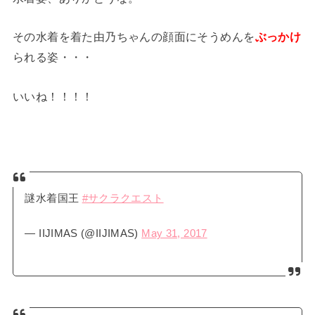
その水着を着た由乃ちゃんの顔面にそうめんを
ぶっかけ
られる姿・・・
いいね！！！！
謎水着国王
#サクラクエスト
— IIJIMAS (@IIJIMAS)
May 31, 2017