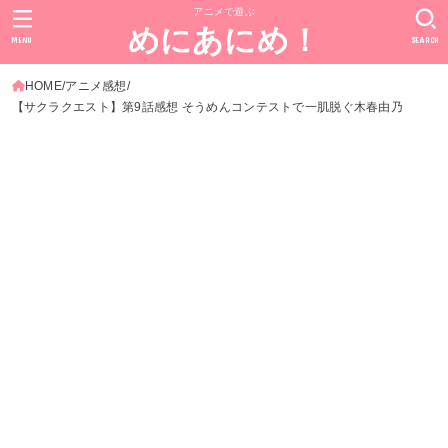
アニメで遊ぶ
めにあにめ！
MENU
SEARCH
HOME
アニメ感想
【サクラクエスト】第9話感想 そうめんコンテストで一肌脱ぐ木春由乃