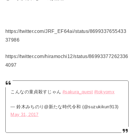
https://twitter.com/JRF_EF64ai/status/8699337655433
37986
https://twitter.com/hiramochi12/status/86993377262336
4097
こんなの童貞殺すじゃん
#sakura_quest
#tokyomx
— 鈴木みちのり@新たな時代令和 (@suzukikun913)
May 31, 2017