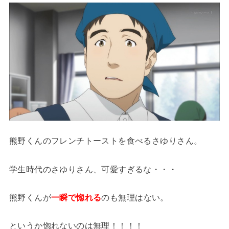
熊野くんのフレンチトーストを食べるさゆりさん。
学生時代のさゆりさん、可愛すぎるな・・・
熊野くんが
一瞬で惚れる
のも無理はない。
というか惚れないのは無理！！！！