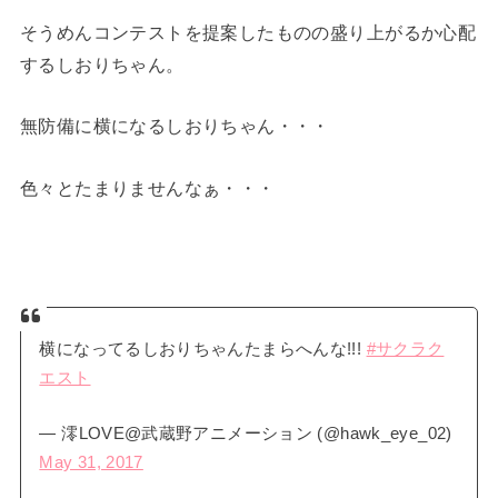
そうめんコンテストを提案したものの盛り上がるか心配
するしおりちゃん。
無防備に横になるしおりちゃん・・・
色々とたまりませんなぁ・・・
横になってるしおりちゃんたまらへんな!!!
#サクラク
エスト
— 澪LOVE@武蔵野アニメーション (@hawk_eye_02)
May 31, 2017