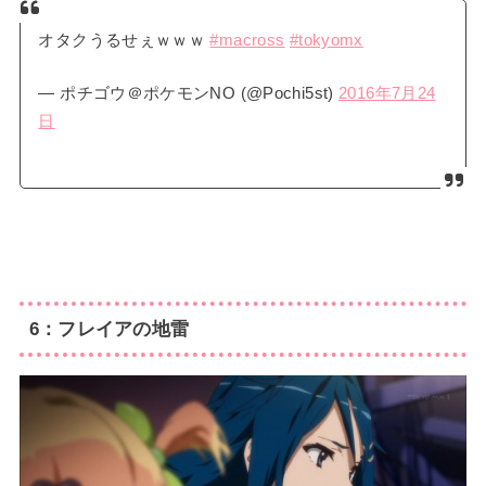
オタクうるせぇｗｗｗ
#macross
#tokyomx
— ポチゴウ＠ポケモンNO (@Pochi5st)
2016年7月24
日
6：フレイアの地雷