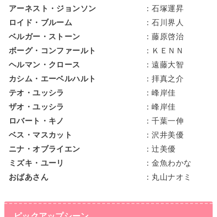
アーネスト・ジョンソン
：石塚運昇
ロイド・ブルーム
：石川界人
ベルガー・ストーン
：藤原啓治
ボーグ・コンファールト
：ＫＥＮＮ
ヘルマン・クロース
：遠藤大智
カシム・エーベルハルト
：拝真之介
テオ・ユッシラ
：峰岸佳
ザオ・ユッシラ
：峰岸佳
ロバート・キノ
：千葉一伸
ベス・マスカット
：沢井美優
ニナ・オブライエン
：辻美優
ミズキ・ユーリ
：金魚わかな
おばあさん
：丸山ナオミ
ピックアップシーン