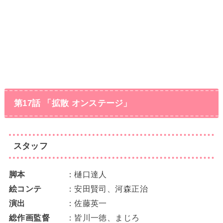
第17話 「拡散 オンステージ」
スタッフ
脚本
：樋口達人
絵コンテ
：安田賢司、河森正治
演出
：佐藤英一
総作画監督
：皆川一徳、まじろ