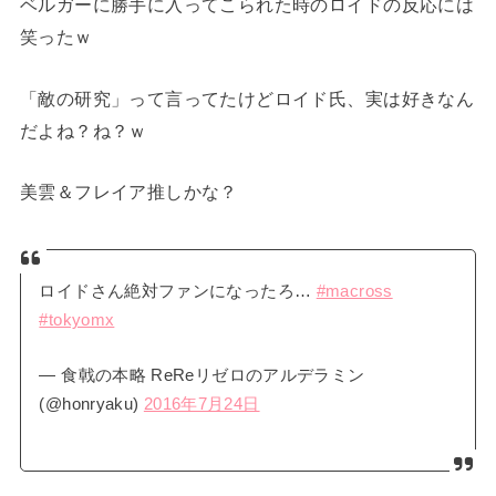
ベルガーに勝手に入ってこられた時のロイドの反応には
笑ったｗ
「敵の研究」って言ってたけどロイド氏、実は好きなん
だよね？ね？ｗ
美雲＆フレイア推しかな？
ロイドさん絶対ファンになったろ…
#macross
#tokyomx
— 食戟の本略 ReReリゼロのアルデラミン
(@honryaku)
2016年7月24日