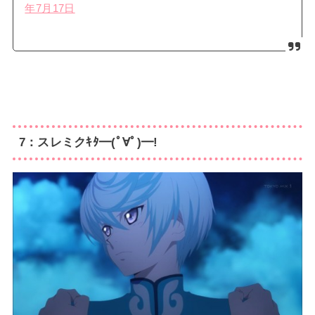
年7月17日
7：スレミクｷﾀ━(ﾟ∀ﾟ)━!