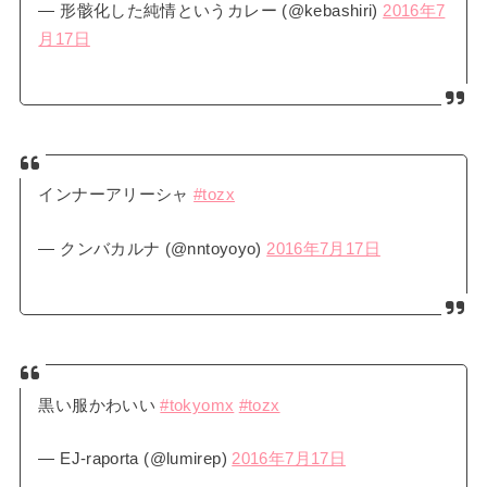
— 形骸化した純情というカレー (@kebashiri)
2016年7
月17日
インナーアリーシャ
#tozx
— クンバカルナ (@nntoyoyo)
2016年7月17日
黒い服かわいい
#tokyomx
#tozx
— EJ-raporta (@lumirep)
2016年7月17日