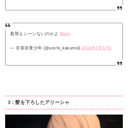
着替えシーンないのかよ
#tozx
— 非実在青少年 (@unchi_kakumei)
2016年7月17日
3：髪を下ろしたアリーシャ