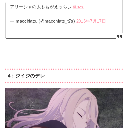
アリーシャの太ももがえっちぃ
#tozx
— macchiato. (@macchiate_t7s)
2016年7月17日
4：ジイジのデレ