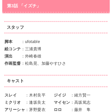
第3話 「イズチ」
スタッフ
脚本
：ufotable
絵コンテ
：三浦貴博
演出
：外崎春雄
作画監督
：松島晃、加藤やすひさ
キャスト
スレイ
：木村良平
ジイジ
：緒方賢一
ミクリオ
：逢坂良太
マイセン
：高坂篤志
アリーシャ
：茅野愛衣
ロロ
：藤井 隼