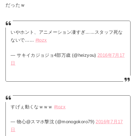
だったｗ
いやホント、アニメーション凄すぎ……スタッフ死な
ないで……
#tozx
— サキイカジョジョ4部万歳 (@heizyou)
2016年7月17
日
すげぇ動くなｗｗｗ
#tozx
— 物心@スマホ撃沈 (@monogokoro79)
2016年7月17
日