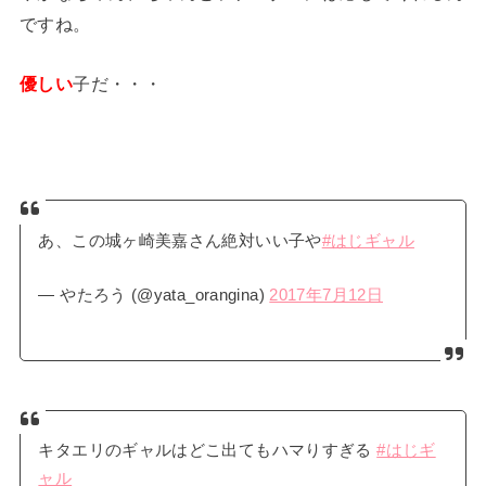
ですね。
優しい
子だ・・・
あ、この城ヶ崎美嘉さん絶対いい子や
#はじギャル
— やたろう (@yata_orangina)
2017年7月12日
キタエリのギャルはどこ出てもハマりすぎる
#はじギ
ャル