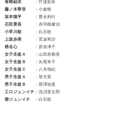
香椎結衣
：竹達彩奈
藤ノ木寧音
：小倉唯
坂本慎平
：豊永利行
石田景吾
：赤羽根健治
小早川稔
：白石稔
上坂歩美
：荒波和沙
椎名心
：原奈津子
女子生徒Ａ
：山田奈都美
女子生徒Ｂ
：矢尾幸子
女子生徒Ｃ
：八木侑紀
男子生徒Ａ
：望月英
男子生徒Ｂ
：雨澤祐貴
工ロジュンイチ
：浅沼晋太郎
善ジュンイチ
：白石稔