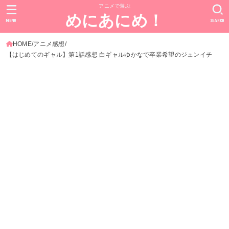
アニメで遊ぶ
めにあにめ！
MENU
SEARCH
HOME
アニメ感想
【はじめてのギャル】第1話感想 白ギャルゆかなで卒業希望のジュンイチ