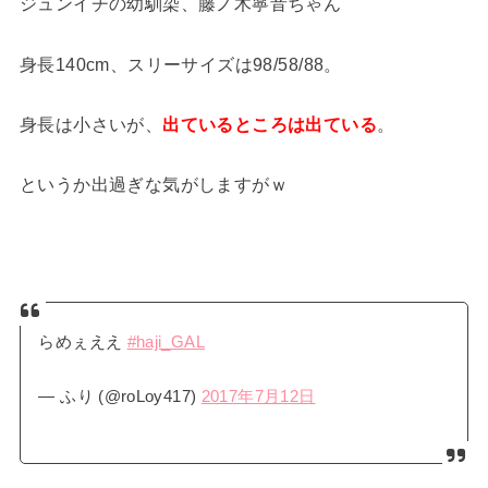
ジュンイチの幼馴染、藤ノ木寧音ちゃん
身長140cm、スリーサイズは98/58/88。
身長は小さいが、
出ているところは出ている
。
というか出過ぎな気がしますがｗ
らめぇええ
#haji_GAL
— ふり (@roLoy417)
2017年7月12日