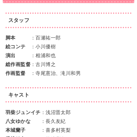
スタッフ
脚本
：百瀬祐一郎
絵コンテ
：小川優樹
演出
：相浦和也
総作画監督
：古川博之
作画監督
：寺尾憲治、滝川和男
キャスト
羽柴ジュンイチ
：浅沼晋太郎
八女ゆかな
：長久友紀
本城蘭子
：喜多村英梨