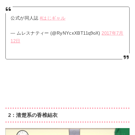
公式が同人誌
#はじギャル
— ムレスナティー (@RyNYcxXBT11q9oX)
2017年7月
12日
2：清楚系の香椎結衣