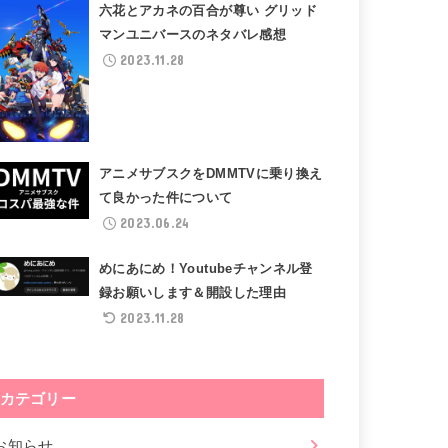
六花とアカネの百合が尊い グリッド
マンユニバースのネタバレ感想
2023.11.28
アニメサブスクをDMMTVに乗り換え
て良かった件について
2023.06.24
めにあにめ！Youtubeチャンネル登
録お願いします＆開設した理由
2023.11.28
カテゴリー
お知らせ