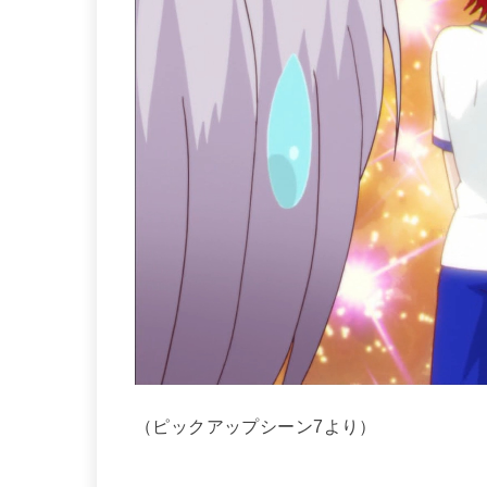
（ピックアップシーン7より）