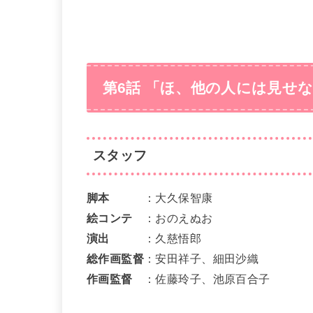
第6話 「ほ、他の人には見せ
スタッフ
脚本
：大久保智康
絵コンテ
：おのえぬお
演出
：久慈悟郎
総作画監督
：安田祥子、細田沙織
作画監督
：佐藤玲子、池原百合子