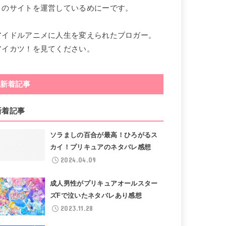
このサイトを運営しているめにーです。
アイドルアニメに人生を変えられたブロガー。
アイカツ！を見てください。
新着記事
新着記事
ソラましの百合が最高！ひろがるス
カイ！プリキュアのネタバレ感想
2024.04.09
成人男性がプリキュアオールスター
ズFで泣いたネタバレあり感想
2023.11.28