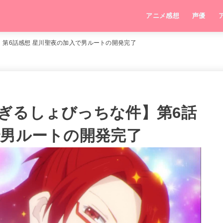
アニメ感想
声優
第6話感想 星川聖夜の加入で男ルートの開発完了
ぎるしょびっちな件】第6話
で男ルートの開発完了