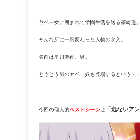
ヤベー女に囲まれて学園生活を送る篠崎遥
そんな所に一風変わった人物の参入。
名前は星川聖夜。男。
とうとう男のヤベー奴も登場するという・
「危ないアン
今回の個人的
ベストシーン
は