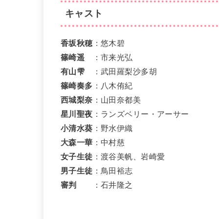
キャスト
香坂秋穂
：悠木碧
篠崎遥
：市来光弘
有山雫
：武田羅梨沙多胡
篠崎奏多
：八木侑紀
西城梨奈
：山田奈都美
星川聖夜
：ランズベリー・アーサー
小清水葵
：野水伊織
大森一華
：中村慈
女子生徒
：渡谷美帆、岩崎愛
男子生徒
：鳥田裕志
審判
：石井隆之