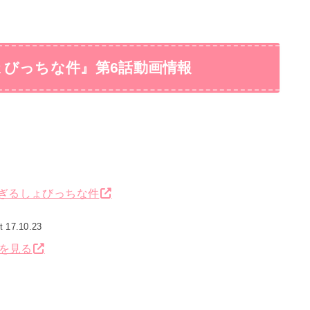
びっちな件』第6話動画情報
ぎるしょびっちな件
t 17.10.23
詳細を見る