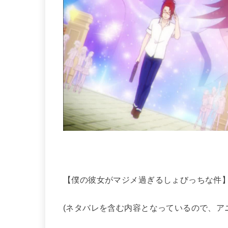
【僕の彼女がマジメ過ぎるしょびっちな件】第
(ネタバレを含む内容となっているので、ア