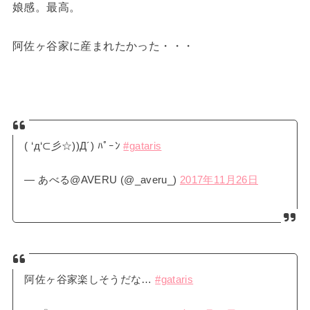
娘感。最高。
阿佐ヶ谷家に産まれたかった・・・
( ‘д‘⊂彡☆))Д´) ﾊﾟｰﾝ
#gataris
— あべる@AVERU (@_averu_)
2017年11月26日
阿佐ヶ谷家楽しそうだな…
#gataris