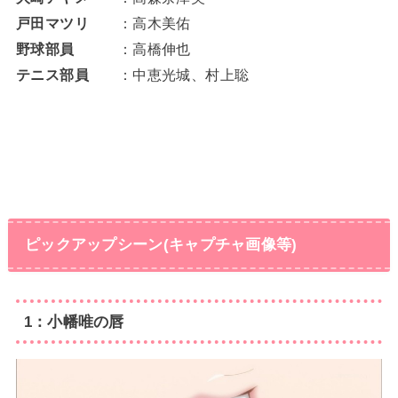
戸田マツリ
：高木美佑
野球部員
：高橋伸也
テニス部員
：中恵光城、村上聡
ピックアップシーン(キャプチャ画像等)
1：小幡唯の唇