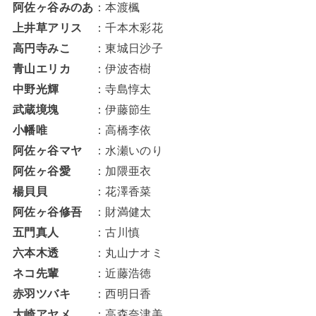
阿佐ヶ谷みのあ
：本渡楓
上井草アリス
：千本木彩花
高円寺みこ
：東城日沙子
青山エリカ
：伊波杏樹
中野光輝
：寺島惇太
武蔵境塊
：伊藤節生
小幡唯
：高橋李依
阿佐ヶ谷マヤ
：水瀬いのり
阿佐ヶ谷愛
：加隈亜衣
楊貝貝
：花澤香菜
阿佐ヶ谷修吾
：財満健太
五門真人
：古川慎
六本木透
：丸山ナオミ
ネコ先輩
：近藤浩徳
赤羽ツバキ
：西明日香
大崎アヤメ
：高森奈津美