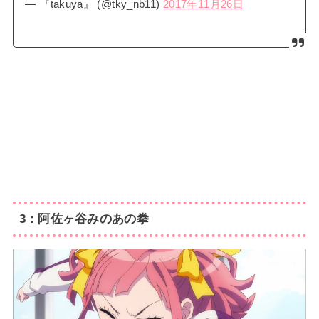
— 『takuya』 (@tky_nb11)
2017年11月26日
3：阿佐ヶ谷みのあの拳