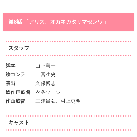
第8話 「アリス、オカネガタリマセンワ」
スタッフ
脚本
：山下憲一
絵コンテ
：二宮壮史
演出
：久保博志
総作画監督
：衣谷ソーシ
作画監督
：三浦貴弘、村上史明
キャスト